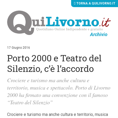
TORNA A QUILIVORNO.IT
Archivio
V
a
i
17 Giugno 2016
a
Porto 2000 e Teatro del
i
c
o
Silenzio, c’è l’accordo
n
t
e
Crociere e turismo ma anche cultura e
n
territorio, musica e spettacolo. Porto di Livorno
u
t
2000 ha firmato una convenzione con il famoso
i
p
“Teatro del Silenzio”
r
i
n
Crociere e turismo ma anche cultura e territorio, musica
c