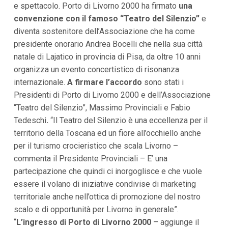
e spettacolo. Porto di Livorno 2000 ha firmato
una
i
p
convenzione con il famoso “Teatro del Silenzio”
e
a
diventa sostenitore dell’Associazione che ha come
l
presidente onorario Andrea Bocelli che nella sua città
i
V
natale di Lajatico in provincia di Pisa, da oltre 10 anni
a
organizza un evento concertistico di risonanza
i
a
internazionale.
A firmare l’accordo
sono stati i
l
Presidenti di Porto di Livorno 2000 e dell’Associazione
M
e
“Teatro del Silenzio”, Massimo Provinciali e Fabio
n
Tedeschi
.
“Il Teatro del Silenzio è una eccellenza per il
ù
P
territorio della Toscana ed un fiore all’occhiello anche
r
per il turismo crocieristico che scala Livorno –
i
n
commenta il Presidente Provinciali – E’ una
c
partecipazione che quindi ci inorgoglisce e che vuole
i
p
essere il volano di iniziative condivise di marketing
a
territoriale anche nell’ottica di promozione del nostro
l
e
scalo e di opportunità per Livorno in generale”.
V
“
L’ingresso di Porto di Livorno 2000
– aggiunge il
a