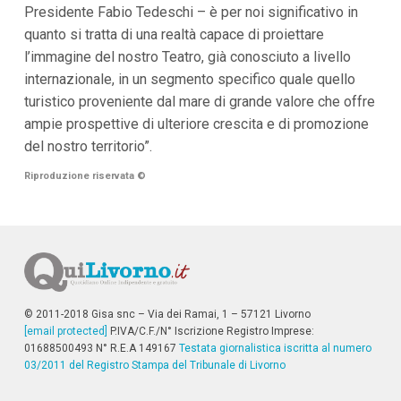
i
Presidente Fabio Tedeschi – è per noi significativo in
i
quanto si tratta di una realtà capace di proiettare
n
l’immagine del nostro Teatro, già conosciuto a livello
f
o
internazionale, in un segmento specifico quale quello
n
turistico proveniente dal mare di grande valore che offre
d
o
ampie prospettive di ulteriore crescita e di promozione
del nostro territorio”.
Riproduzione riservata
©
© 2011-2018 Gisa snc – Via dei Ramai, 1 – 57121 Livorno
[email protected]
P.IVA/C.F./N° Iscrizione Registro Imprese:
01688500493 N° R.E.A 149167
Testata giornalistica iscritta al numero
03/2011 del Registro Stampa del Tribunale di Livorno