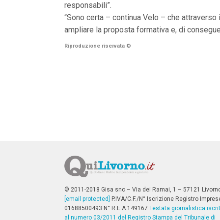
responsabili”.
n
c
“Sono certa – continua Velo – che attraverso i
i
ampliare la proposta formativa e, di conseguen
p
a
l
Riproduzione riservata
©
i
V
a
i
a
l
M
e
n
ù
P
r
i
n
c
i
p
© 2011-2018 Gisa snc – Via dei Ramai, 1 – 57121 Livorn
a
[email protected]
P.IVA/C.F./N° Iscrizione Registro Impres
l
01688500493 N° R.E.A 149167
Testata giornalistica iscri
e
al numero 03/2011 del Registro Stampa del Tribunale di