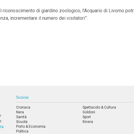
l riconoscimento di giardino zoologico, l’Acquario di Livorno potr
za, incrementare il numero dei visitatori”.
Sezioni
Cronaca
Spettacolo & Cultura
Nera
Goldoni
o
Sanità
Sport
e:
Scuola
Itinera
Porto & Economia
tta
Politica