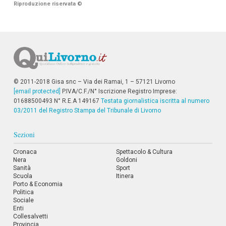
Riproduzione riservata
©
i
p
a
l
i
V
a
i
a
© 2011-2018 Gisa snc – Via dei Ramai, 1 – 57121 Livorno
l
[email protected]
P.IVA/C.F./N° Iscrizione Registro Imprese:
M
01688500493 N° R.E.A 149167
Testata giornalistica iscritta al numero
e
03/2011 del Registro Stampa del Tribunale di Livorno
n
ù
P
Sezioni
r
i
Cronaca
Spettacolo & Cultura
n
Nera
Goldoni
c
Sanità
Sport
i
Scuola
Itinera
p
Porto & Economia
a
Politica
l
Sociale
e
Enti
V
Collesalvetti
a
Provincia