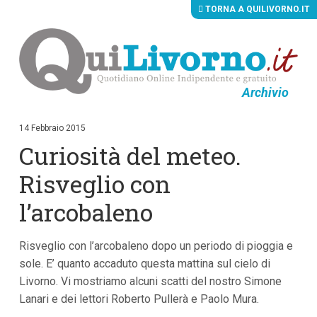
TORNA A QUILIVORNO.IT
Archivio
V
a
i
14 Febbraio 2015
a
Curiosità del meteo.
i
c
o
Risveglio con
n
t
l’arcobaleno
e
n
u
Risveglio con l’arcobaleno dopo un periodo di pioggia e
t
i
sole. E’ quanto accaduto questa mattina sul cielo di
p
Livorno. Vi mostriamo alcuni scatti del nostro Simone
r
i
Lanari e dei lettori Roberto Pullerà e Paolo Mura.
n
c