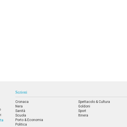
Sezioni
Cronaca
Spettacolo & Cultura
Nera
Goldoni
o
Sanità
Sport
e:
Scuola
Itinera
Porto & Economia
tta
Politica