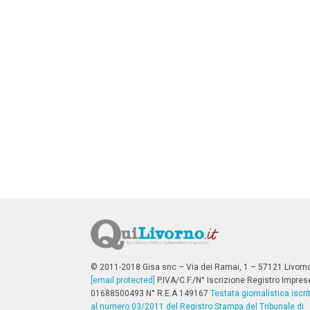
n
c
i
p
a
l
i
V
a
i
a
l
M
e
n
ù
P
r
i
n
c
i
p
© 2011-2018 Gisa snc – Via dei Ramai, 1 – 57121 Livorn
a
[email protected]
P.IVA/C.F./N° Iscrizione Registro Impres
l
01688500493 N° R.E.A 149167
Testata giornalistica iscri
e
al numero 03/2011 del Registro Stampa del Tribunale di