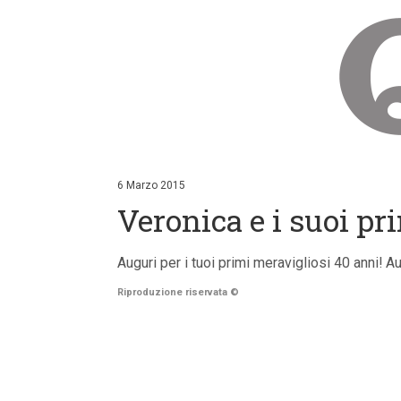
V
a
i
6 Marzo 2015
a
Veronica e i suoi pr
i
c
o
n
Auguri per i tuoi primi meravigliosi 40 anni! A
t
e
Riproduzione riservata
©
n
u
t
i
p
r
i