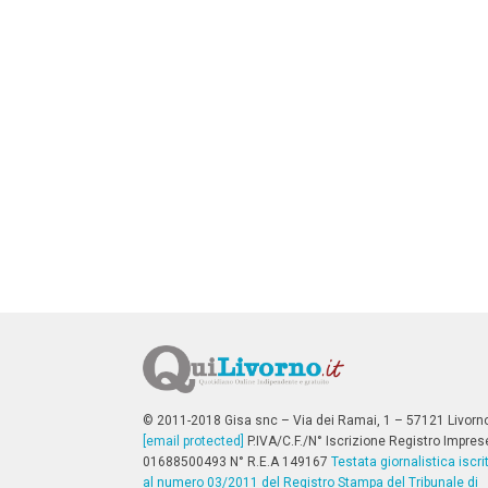
n
c
i
p
a
l
i
V
a
i
a
l
M
e
n
ù
P
r
i
n
c
i
p
© 2011-2018 Gisa snc – Via dei Ramai, 1 – 57121 Livorn
a
[email protected]
P.IVA/C.F./N° Iscrizione Registro Impres
l
01688500493 N° R.E.A 149167
Testata giornalistica iscri
e
al numero 03/2011 del Registro Stampa del Tribunale di