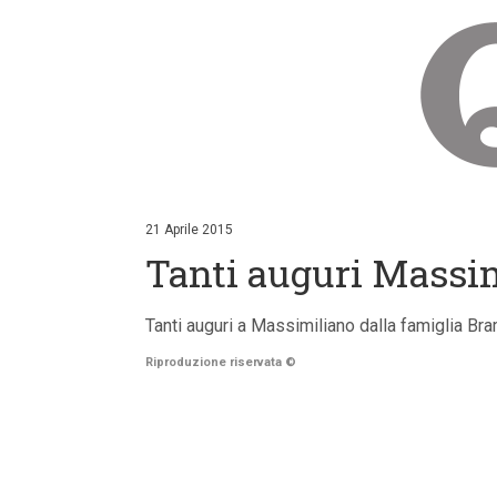
V
a
i
21 Aprile 2015
a
Tanti auguri Massim
i
c
o
n
Tanti auguri a Massimiliano dalla famiglia
t
e
Riproduzione riservata
©
n
u
t
i
p
r
i