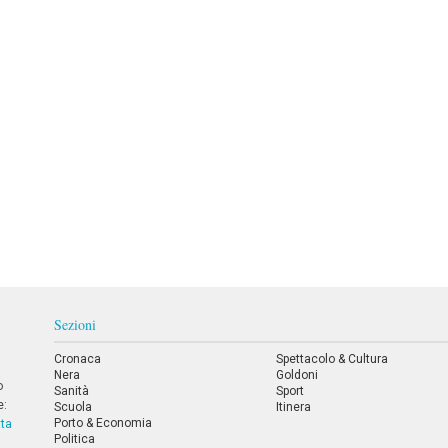
Sezioni
Cronaca
Spettacolo & Cultura
Nera
Goldoni
o
Sanità
Sport
e:
Scuola
Itinera
Porto & Economia
tta
Politica