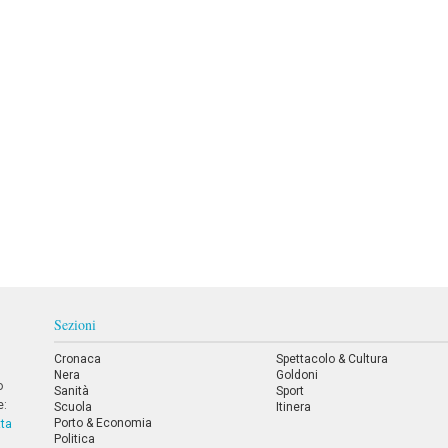
Sezioni
Cronaca
Spettacolo & Cultura
Nera
Goldoni
o
Sanità
Sport
e:
Scuola
Itinera
Porto & Economia
tta
Politica