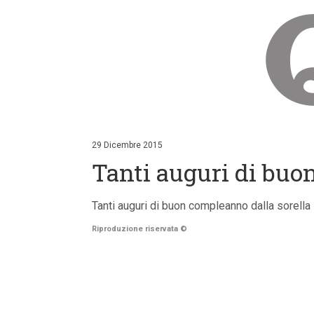
V
a
i
29 Dicembre 2015
a
Tanti auguri di bu
i
c
o
n
Tanti auguri di buon compleanno dalla sorella 
t
e
Riproduzione riservata
©
n
u
t
i
p
r
i