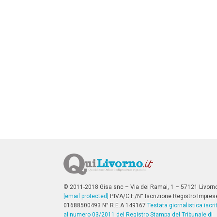
n
c
i
p
a
l
i
V
a
i
a
l
M
e
n
ù
P
r
i
n
c
i
p
© 2011-2018 Gisa snc – Via dei Ramai, 1 – 57121 Livorn
a
[email protected]
P.IVA/C.F./N° Iscrizione Registro Impres
l
01688500493 N° R.E.A 149167
Testata giornalistica iscri
e
al numero 03/2011 del Registro Stampa del Tribunale di