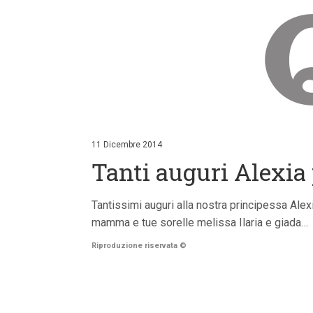
V
a
i
11 Dicembre 2014
a
Tanti auguri Alexia p
i
c
o
n
Tantissimi auguri alla nostra principessa Al
t
mamma e tue sorelle melissa Ilaria e giada…
e
n
Riproduzione riservata
©
u
t
i
p
r
i