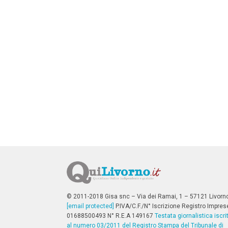
n
c
i
p
a
l
i
V
a
i
a
l
M
e
n
ù
P
r
i
n
c
i
p
© 2011-2018 Gisa snc – Via dei Ramai, 1 – 57121 Livorn
a
[email protected]
P.IVA/C.F./N° Iscrizione Registro Impres
l
01688500493 N° R.E.A 149167
Testata giornalistica iscri
e
al numero 03/2011 del Registro Stampa del Tribunale di