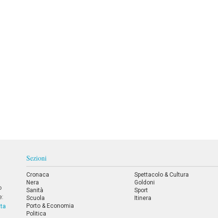
Sezioni
Cronaca
Spettacolo & Cultura
Nera
Goldoni
o
Sanità
Sport
e:
Scuola
Itinera
Porto & Economia
tta
Politica