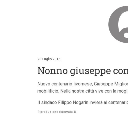
V
a
i
20 Luglio 2015
a
Nonno giuseppe com
i
c
o
n
Nuovo centenario livornese, Giuseppe Migliore,
t
mobilificio. Nella nostra città vive con la mogli
e
n
u
Il sindaco Filippo Nogarin invierà al centenario
t
i
Riproduzione riservata
©
p
r
i