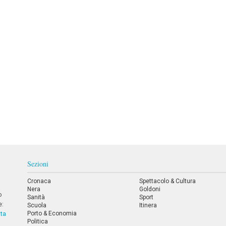
Sezioni
Cronaca
Spettacolo & Cultura
Nera
Goldoni
o
Sanità
Sport
e:
Scuola
Itinera
Porto & Economia
tta
Politica