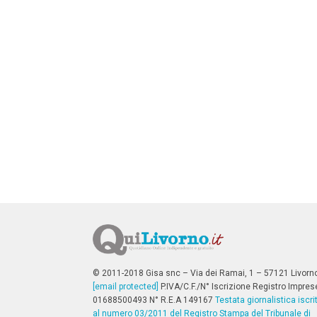
n
c
i
p
a
l
i
V
a
i
a
l
M
e
n
ù
P
r
i
n
c
i
p
© 2011-2018 Gisa snc – Via dei Ramai, 1 – 57121 Livorn
a
[email protected]
P.IVA/C.F./N° Iscrizione Registro Impres
l
01688500493 N° R.E.A 149167
Testata giornalistica iscri
e
al numero 03/2011 del Registro Stampa del Tribunale di