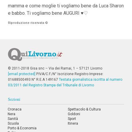
i
mamma e come moglie ti vogliamo bene da Luca Sharon
p
e babbo. Ti vogliamo bene AUGURI ♥♡
a
l
Riproduzione riservata
©
i
V
a
i
a
l
M
e
n
© 2011-2018 Gisa snc – Via dei Ramai, 1 – 57121 Livorno
ù
[email protected]
P.IVA/C.F./N° Iscrizione Registro Imprese:
P
01688500493 N° R.E.A 149167
Testata giornalistica iscritta al numero
r
i
03/2011 del Registro Stampa del Tribunale di Livorno
n
c
Sezioni
i
p
Cronaca
Spettacolo & Cultura
a
Nera
Goldoni
l
Sanità
Sport
e
Scuola
Itinera
V
Porto & Economia
a