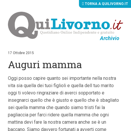
TORNA A QUILIVORNO.IT
Archivio
V
a
i
17 Ottobre 2015
a
Auguri mamma
i
c
o
n
Oggi posso capire quanto sei importante nella nostra
t
vita sia quella dei tuoi figlioli e quella dell tuo marito
e
n
oggi ti volevo ringraziare di averci sopportato e
u
insegnarci quello che è giusto e quello che è sbagliato
t
i
sei quella mamma che quando siamo tristi fai la
p
pagliaccia per farci ridere quella mamma che ogni
r
i
mattina devi fare la nostra camera anche se è un
n
baccano. Siamo davvero fortunati a avverti come
c