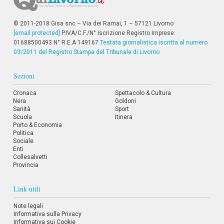
i
p
© 2011-2018 Gisa snc – Via dei Ramai, 1 – 57121 Livorno
a
[email protected]
P.IVA/C.F./N° Iscrizione Registro Imprese:
l
i
01688500493 N° R.E.A 149167
Testata giornalistica iscritta al numero
V
03/2011 del Registro Stampa del Tribunale di Livorno
a
i
Sezioni
a
l
Cronaca
M
Spettacolo & Cultura
Nera
Goldoni
e
Sanità
Sport
n
Scuola
Itinera
ù
Porto & Economia
P
Politica
r
Sociale
i
Enti
n
Collesalvetti
c
Provincia
i
p
a
Link utili
l
e
Note legali
V
Informativa sulla Privacy
a
Informativa sui Cookie