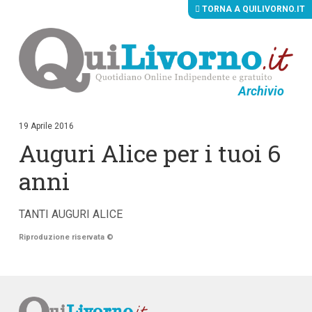
TORNA A QUILIVORNO.IT
Archivio
V
a
i
19 Aprile 2016
a
Auguri Alice per i tuoi 6
i
c
o
anni
n
t
e
TANTI AUGURI ALICE
n
u
Riproduzione riservata
©
t
i
p
r
i
n
c