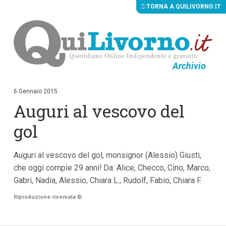
TORNA A QUILIVORNO.IT
Archivio
V
a
i
6 Gennaio 2015
a
Auguri al vescovo del
i
c
o
gol
n
t
e
Auguri al vescovo del gol, monsignor (Alessio) Giusti,
n
u
che oggi compie 29 anni! Da: Alice, Checco, Cino, Marco,
t
Gabri, Nadia, Alessio, Chiara L., Rudolf, Fabio, Chiara F.
i
p
Riproduzione riservata
©
r
i
n
c