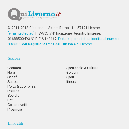
i
p
a
l
i
© 2011-2018 Gisa snc – Via dei Ramai, 1 – 57121 Livorno
V
[email protected]
P.IVA/C.F./N° Iscrizione Registro Imprese:
a
01688500493 N° R.E.A 149167
i
Testata giornalistica iscritta al numero
a
03/2011 del Registro Stampa del Tribunale di Livorno
l
M
Sezioni
e
n
Cronaca
Spettacolo & Cultura
ù
Nera
Goldoni
P
Sanità
Sport
r
Scuola
Itinera
i
Porto & Economia
n
Politica
c
Sociale
i
Enti
p
Collesalvetti
a
Provincia
l
e
V
Link utili
a